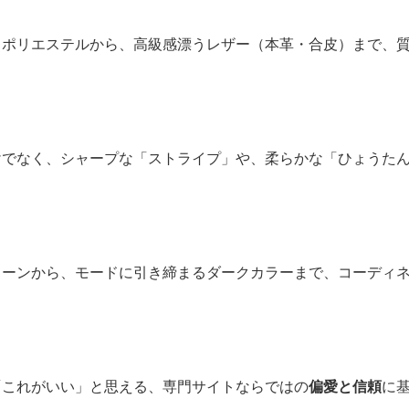
う素材が持つ奥深さと、ライフスタイルへの親和性を確信して
順」に並ぶだけの情報も、私たちは大人女子の視点で再構築し
は、単なるトレンドの追随ではなく、
長く愛用できる質の高い
・ポリエステルから、高級感漂うレザー（本革・合皮）まで、
けでなく、シャープな「ストライプ」や、柔らかな「ひょうた
。