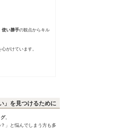
、使い勝手
の観点からキル
を心がけています。