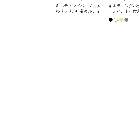
キルティングバッグ ふん
キルティングバッ
わりフリル巾着キルティ
ーンハンドル付
ング
ィング巾着バッ