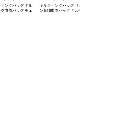
ティングバッグ キル
キルティングバッグ リボ
キルティングバッグ 女
ング巾着バッグ チェ
ン刺繍巾着バッグ キルテ
用キルティング巾着バッ
付き ミニショルダー
ィング大容量 全5色
グ小型軽量黒
全
3
色