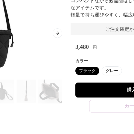
コンパクトながら必需品はし
なアイテムです。
軽量で持ち運びやすく、幅広
ご注文確定か
Next slide
3,480
円
カラー
ブラック
グレー
購
カー