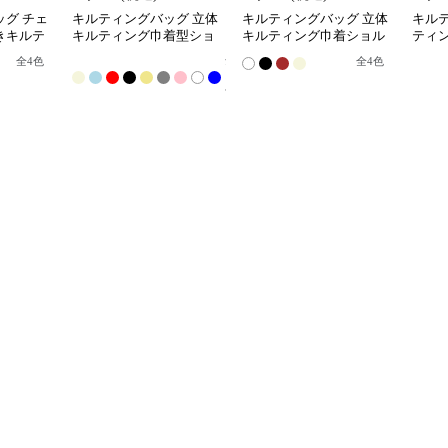
グ チェ
キルティングバッグ 立体
キルティングバッグ 立体
キル
きキルテ
キルティング巾着型ショ
キルティング巾着ショル
ティ
グ
ルダーバッグ
ダーバッグ
ーン
全
全
4
色
全
4
色
全5色
12
色