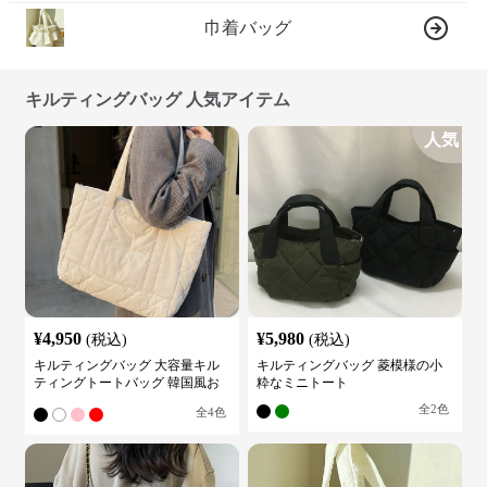
巾着バッグ
キルティングバッグ 人気アイテム
人気
¥
4,950
¥
5,980
(税込)
(税込)
キルティングバッグ 大容量キル
キルティングバッグ 菱模様の小
ティングトートバッグ 韓国風お
粋なミニトート
しゃれ
全
2
色
全
4
色