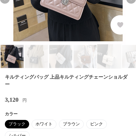
Previous slide
Nex
キルティングバッグ 上品キルティングチェーンショルダ
ー
3,120
円
カラー
ブラック
ホワイト
ブラウン
ピンク
シルバー