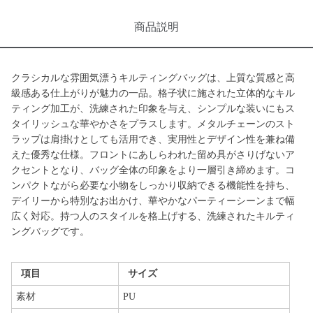
商品説明
クラシカルな雰囲気漂うキルティングバッグは、上質な質感と高
級感ある仕上がりが魅力の一品。格子状に施された立体的なキル
ティング加工が、洗練された印象を与え、シンプルな装いにもス
タイリッシュな華やかさをプラスします。メタルチェーンのスト
ラップは肩掛けとしても活用でき、実用性とデザイン性を兼ね備
えた優秀な仕様。フロントにあしらわれた留め具がさりげないア
クセントとなり、バッグ全体の印象をより一層引き締めます。コ
ンパクトながら必要な小物をしっかり収納できる機能性を持ち、
デイリーから特別なお出かけ、華やかなパーティーシーンまで幅
広く対応。持つ人のスタイルを格上げする、洗練されたキルティ
ングバッグです。
項目
サイズ
素材
PU