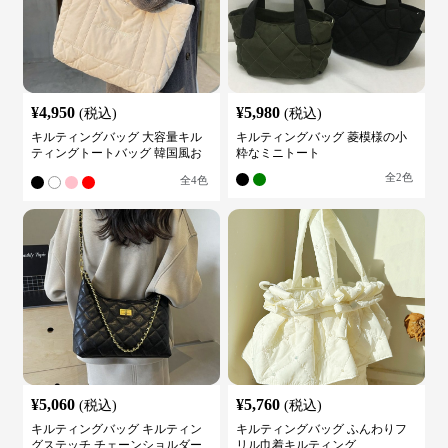
¥
4,950
¥
5,980
(税込)
(税込)
キルティングバッグ 大容量キル
キルティングバッグ 菱模様の小
ティングトートバッグ 韓国風お
粋なミニトート
しゃれ
全
2
色
全
4
色
¥
5,060
¥
5,760
(税込)
(税込)
キルティングバッグ キルティン
キルティングバッグ ふんわりフ
グステッチ チェーンショルダー
リル巾着キルティング