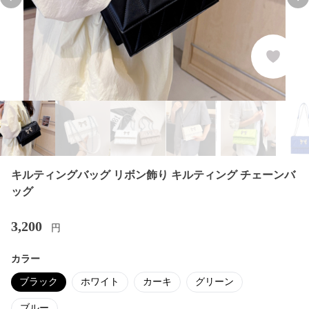
Previous slide
Nex
キルティングバッグ リボン飾り キルティング チェーンバ
ッグ
3,200
円
カラー
ブラック
ホワイト
カーキ
グリーン
ブルー