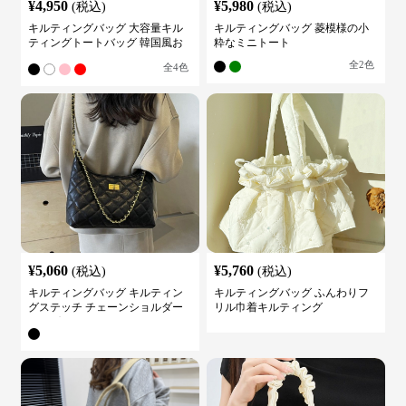
¥
4,950
¥
5,980
(税込)
(税込)
キルティングバッグ 大容量キル
キルティングバッグ 菱模様の小
ティングトートバッグ 韓国風お
粋なミニトート
しゃれ
全
2
色
全
4
色
¥
5,060
¥
5,760
(税込)
(税込)
キルティングバッグ キルティン
キルティングバッグ ふんわりフ
グステッチ チェーンショルダー
リル巾着キルティング
バッグ