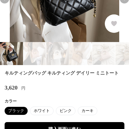
Previous slide
Nex
キルティングバッグ キルティング デイリー ミニトート
3,620
円
カラー
ブラック
ホワイト
ピンク
カーキ