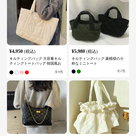
¥
4,950
¥
5,980
(税込)
(税込)
キルティングバッグ 大容量キル
キルティングバッグ 菱模様の小
ティングトートバッグ 韓国風お
粋なミニトート
しゃれ
全
2
色
全
4
色