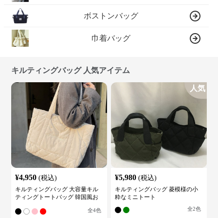
ボストンバッグ
巾着バッグ
キルティングバッグ 人気アイテム
人気
¥
4,950
¥
5,980
(税込)
(税込)
キルティングバッグ 大容量キル
キルティングバッグ 菱模様の小
ティングトートバッグ 韓国風お
粋なミニトート
しゃれ
全
2
色
全
4
色