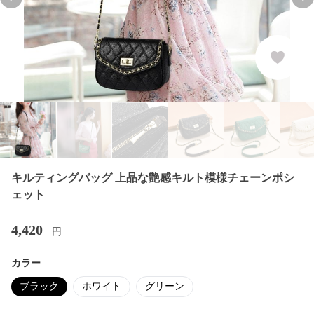
Previous slide
Nex
キルティングバッグ 上品な艶感キルト模様チェーンポシ
ェット
4,420
円
カラー
ブラック
ホワイト
グリーン