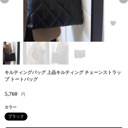
Previous slide
Nex
キルティングバッグ 上品キルティング チェーンストラッ
プ トートバッグ
5,760
円
カラー
ブラック