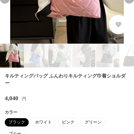
Previous slide
Nex
キルティングバッグ ふんわりキルティング巾着ショルダ
ー
4,040
円
カラー
ブラック
ホワイト
ピンク
グリーン
ブルー