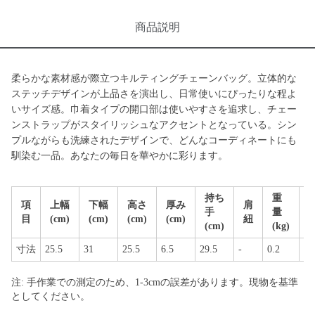
商品説明
柔らかな素材感が際立つキルティングチェーンバッグ。立体的な
ステッチデザインが上品さを演出し、日常使いにぴったりな程よ
いサイズ感。巾着タイプの開口部は使いやすさを追求し、チェー
ンストラップがスタイリッシュなアクセントとなっている。シン
プルながらも洗練されたデザインで、どんなコーディネートにも
馴染む一品。あなたの毎日を華やかに彩ります。
持ち
重
項
上幅
下幅
高さ
厚み
肩
手
量
目
(cm)
(cm)
(cm)
(cm)
紐
(cm)
(kg)
寸法
25.5
31
25.5
6.5
29.5
-
0.2
特
注: 手作業での測定のため、1-3cmの誤差があります。現物を基準
としてください。