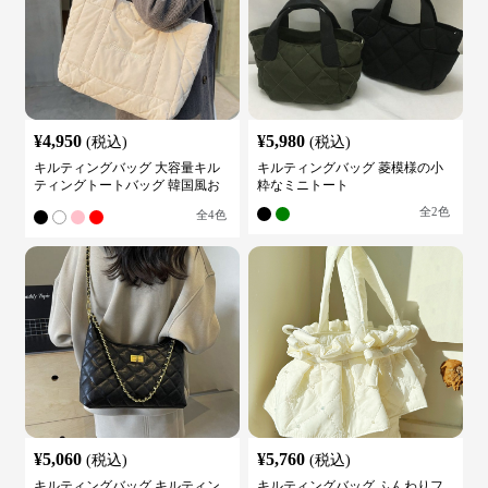
¥
4,950
¥
5,980
(税込)
(税込)
キルティングバッグ 大容量キル
キルティングバッグ 菱模様の小
ティングトートバッグ 韓国風お
粋なミニトート
しゃれ
全
2
色
全
4
色
¥
5,060
¥
5,760
(税込)
(税込)
キルティングバッグ キルティン
キルティングバッグ ふんわりフ