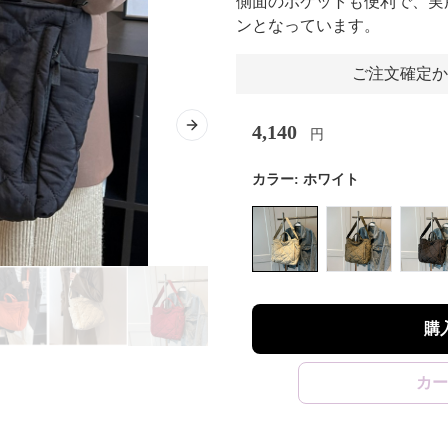
側面のポケットも便利で、実
ンとなっています。
ご注文確定か
4,140
Next slide
円
カラー:
ホワイト
購
カー