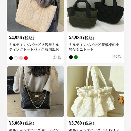
¥
4,950
¥
5,980
(税込)
(税込)
キルティングバッグ 大容量キル
キルティングバッグ 菱模様の小
ティングトートバッグ 韓国風お
粋なミニトート
しゃれ
全
2
色
全
4
色
¥
5,060
¥
5,760
(税込)
(税込)
キルティングバッグ キルティン
キルティングバッグ ふんわりフ