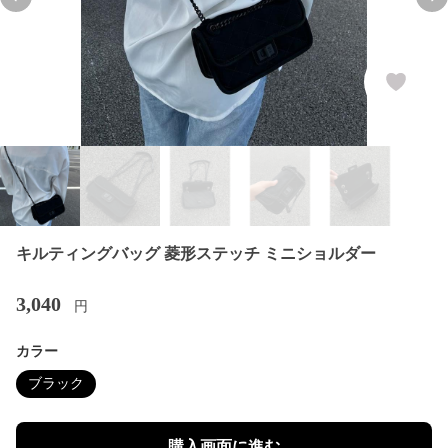
Previous slide
Nex
キルティングバッグ 菱形ステッチ ミニショルダー
3,040
円
カラー
ブラック
購入画面に進む