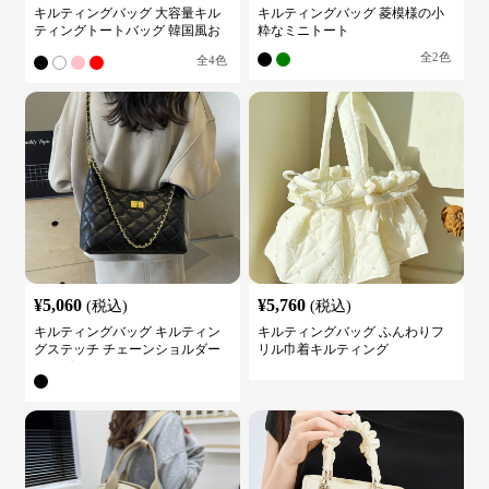
キルティングバッグ 大容量キル
キルティングバッグ 菱模様の小
ティングトートバッグ 韓国風お
粋なミニトート
しゃれ
全
2
色
全
4
色
¥
5,060
¥
5,760
(税込)
(税込)
キルティングバッグ キルティン
キルティングバッグ ふんわりフ
グステッチ チェーンショルダー
リル巾着キルティング
バッグ