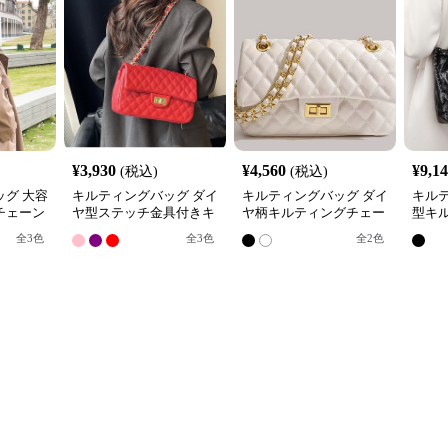
¥
3,930
¥
4,560
¥
9,1
(税込)
(税込)
グ 大容
キルティングバッグ ダイ
キルティングバッグ ダイ
キル
チェーン
ヤ型ステッチ金具付きキ
ヤ柄キルティングチェー
型キ
ルティングチェーンバッ
ンショルダーバッグ
ショ
全
3
色
全
3
色
全
2
色
グ