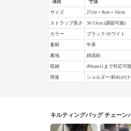
項目
寸法
サイズ
27cm × 8cm × 16cm
ストラップ長さ
30-53cm (調節可能)
カラー
ブラック/ホワイト
素材
牛革
裏地
綿混紡
収納
iPhone11まで対応可
用途
ショルダー/斜めがけ
キルティングバッグ
チェーン