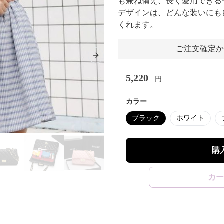
も兼ね備え、長く愛用できる
デザインは、どんな装いにも
くれます。
ご注文確定か
Next slide
5,220
円
カラー
ブラック
ホワイト
購
カー