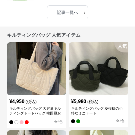
›
記事一覧へ
キルティングバッグ 人気アイテム
人気
¥
4,950
¥
5,980
(税込)
(税込)
キルティングバッグ 大容量キル
キルティングバッグ 菱模様の小
ティングトートバッグ 韓国風お
粋なミニトート
しゃれ
全
2
色
全
4
色