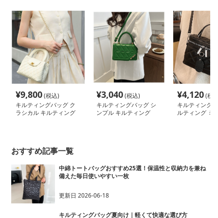
¥
9,800
¥
3,040
¥
4,120
(税込)
(税込)
(税込
キルティングバッグ ク
キルティングバッグ シ
キルティングバ
ラシカル キルティング
ンプル キルティング
ルティング ミ
チェーンバッグ
2way ミニバッグ
ス 2way バッグ
おすすめ記事一覧
中綿トートバッグおすすめ25選！保温性と収納力を兼ね
備えた毎日使いやすい一枚
更新日
2026-06-18
キルティングバッグ夏向け｜軽くて快適な選び方