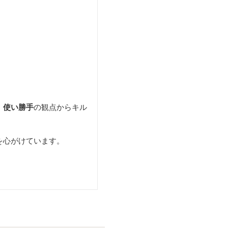
、使い勝手
の観点からキル
を心がけています。