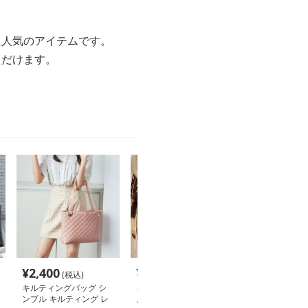
た人気のアイテムです。
ただけます。
¥
2,400
¥
3,420
¥
12,400
(税込)
(税込)
(税
キルティングバッグ シ
キルティングバッグ ふ
キルティングバ
ンプル キルティング レ
んわりキルティングレザ
ニキルティング