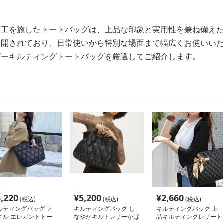
加工を施したトートバッグは、上品な印象と実用性を兼ね備え
展開されており、日常使いから特別な場面まで幅広くお使いい
ザーキルティングトートバッグを厳選してご紹介します。
5,220
¥
5,200
¥
2,660
(税込)
(税込)
(税込)
ルティングバッグ フ
キルティングバッグ し
キルティングバッグ 上
キル エレガントトー
なやかキルトレザーかば
品キルティングレザート