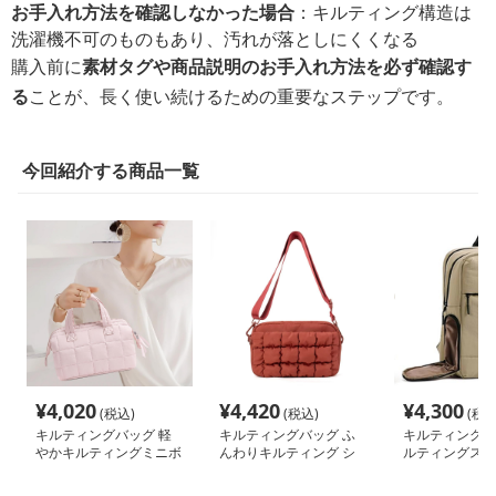
お手入れ方法を確認しなかった場合
：キルティング構造は
洗濯機不可のものもあり、汚れが落としにくくなる
購入前に
素材タグや商品説明のお手入れ方法を必ず確認す
る
ことが、長く使い続けるための重要なステップです。
今回紹介する商品一覧
¥
4,020
¥
4,420
¥
4,300
(税込)
(税込)
(税込
キルティングバッグ 軽
キルティングバッグ ふ
キルティングバ
やかキルティングミニボ
んわりキルティング シ
ルティングステ
ストン
ョルダーバッグ
イパック