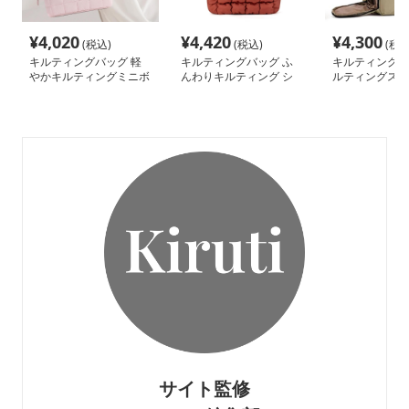
¥
4,020
¥
4,420
¥
4,300
(税込)
(税込)
(税込
キルティングバッグ 軽
キルティングバッグ ふ
キルティングバ
やかキルティングミニボ
んわりキルティング シ
ルティングステ
ストン
ョルダーバッグ
イパック
サイト監修