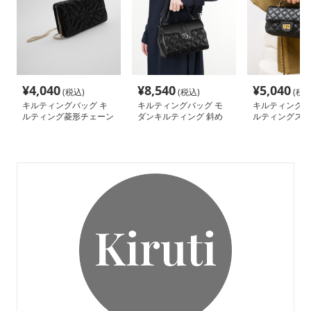
¥
4,040
¥
8,540
¥
5,040
(税込)
(税込)
(税込
キルティングバッグ キ
キルティングバッグ モ
キルティングバ
ルティング菱形チェーン
ダンキルティング 斜め
ルティングステ
ショルダー
がけレザーバッグ
ニショルダーバ