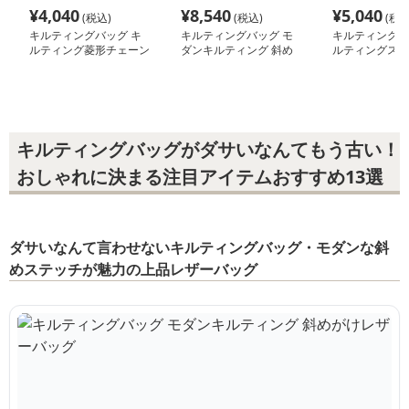
¥
4,040
¥
8,540
¥
5,040
(税込)
(税込)
(税込
キルティングバッグ キ
キルティングバッグ モ
キルティングバ
ルティング菱形チェーン
ダンキルティング 斜め
ルティングステ
ショルダー
がけレザーバッグ
ニショルダーバ
キルティングバッグがダサいなんてもう古い！
おしゃれに決まる注目アイテムおすすめ13選
ダサいなんて言わせないキルティングバッグ・モダンな斜
めステッチが魅力の上品レザーバッグ