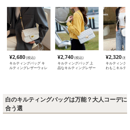
¥
2,680
¥
2,740
¥
2,320
(税込)
(税込)
(税込
キルティングバッグ キ
キルティングバッグ 上
キルティングバ
ルティングレザーウォレ
品なキルティングレザー
わもこキルティ
ットバッグ
チェーンバッグ
ーポシェット
白のキルティングバッグは万能？大人コーデに
合う選