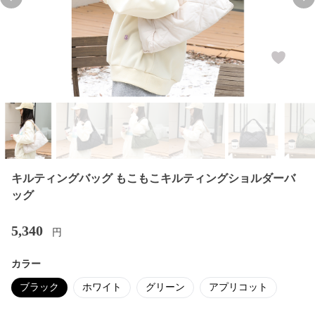
Previous slide
Nex
キルティングバッグ もこもこキルティングショルダーバ
ッグ
5,340
円
カラー
ブラック
ホワイト
グリーン
アプリコット