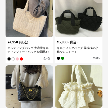
¥
4,950
¥
5,980
(税込)
(税込)
キルティングバッグ 大容量キル
キルティングバッグ 菱模様の小
ティングトートバッグ 韓国風お
粋なミニトート
しゃれ
全
2
色
全
4
色