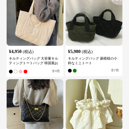
¥
4,950
¥
5,980
(税込)
(税込)
キルティングバッグ 大容量キル
キルティングバッグ 菱模様の小
ティングトートバッグ 韓国風お
粋なミニトート
しゃれ
全
2
色
全
4
色