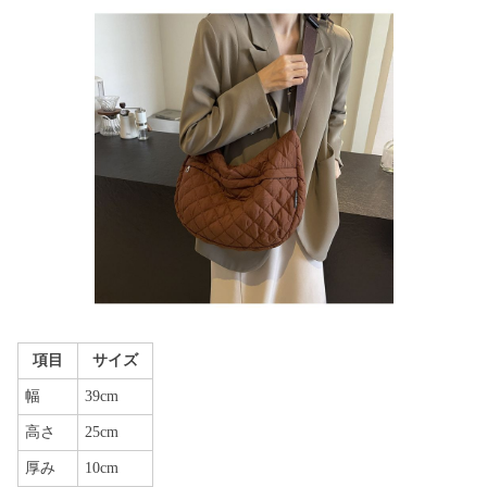
項目
サイズ
幅
39cm
高さ
25cm
厚み
10cm