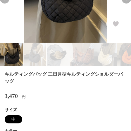
Previous slide
Nex
キルティングバッグ 三日月型キルティングショルダーバ
ッグ
3,470
円
サイズ
中
カラー