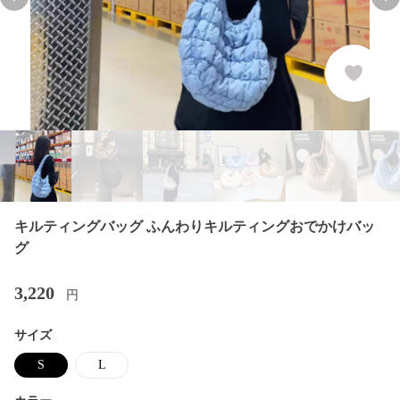
Previous slide
Nex
キルティングバッグ ふんわりキルティングおでかけバッ
グ
3,220
円
サイズ
S
L