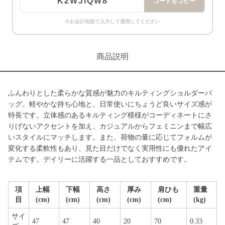
K2WJIQW8
コードをコピー
※お会計画面で入力して適用してください
商品説明
ふんわりとした柔らかな質感が魅力のキルティングショルダーバ
ッグ。軽やかな持ち心地と、日常使いにちょうど良いサイズ感が
特長です。立体感のあるキルティング模様がコーディネートにさ
りげないアクセントを加え、カジュアルからフェミニンまで幅広
いスタイルにマッチします。また、荷物の量に応じてフォルムが
変化する柔軟性もあり、見た目だけでなく実用性にも優れたアイ
テムです。デイリーに活躍する一品としておすすめです。
項
上幅
下幅
高さ
厚み
肩ひも
重量
目
(cm)
(cm)
(cm)
(cm)
(cm)
(kg)
サイ
47
47
40
20
70
0.33