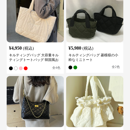
¥
4,950
¥
5,980
(税込)
(税込)
キルティングバッグ 大容量キル
キルティングバッグ 菱模様の小
ティングトートバッグ 韓国風お
粋なミニトート
しゃれ
全
2
色
全
4
色