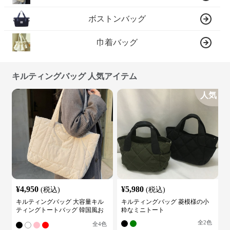
ボストンバッグ
巾着バッグ
キルティングバッグ 人気アイテム
人気
¥
4,950
¥
5,980
(税込)
(税込)
キルティングバッグ 大容量キル
キルティングバッグ 菱模様の小
ティングトートバッグ 韓国風お
粋なミニトート
しゃれ
全
2
色
全
4
色