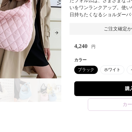
たフォルムは、さまざまなコ
いをワンランクアップ。使い
日持ちたくなるショルダーバ
ご注文確定か
Next slide
4,240
円
カラー
ブラック
ホワイト
購
カー