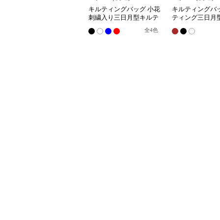
キルティングバッグ 小花
キルティングバッ
刺繍入り三日月型キルテ
ティング三日月
ィングショルダーバッグ
ダーバッグ
全
4
色