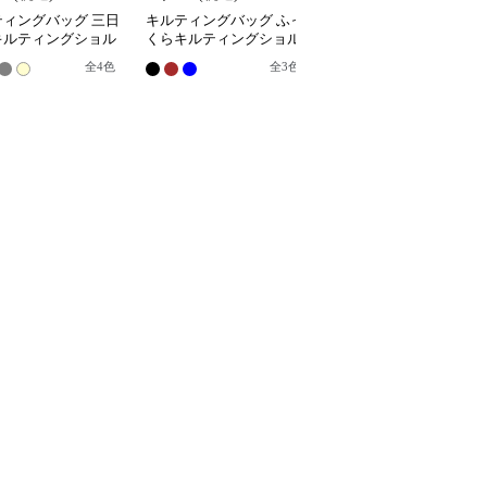
ティングバッグ 三日
キルティングバッグ ふっ
キルティングバッグ ふ
キルティングショル
くらキルティングショル
くら柔らか三日月型キル
バッグ
ダートートバッグ
ティングショルダーバッ
全
4
色
全
3
色
全
3
色
グ