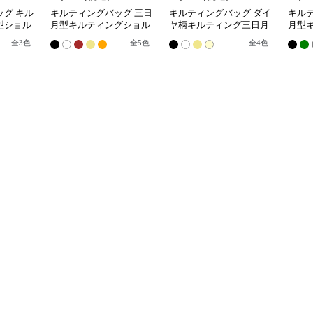
グ キル
キルティングバッグ 三日
キルティングバッグ ダイ
キル
型ショル
月型キルティングショル
ヤ柄キルティング三日月
月型
ダーバッグ
型ショルダーバッグ
ダー
全
3
色
全
5
色
全
4
色