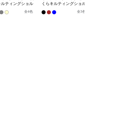
キルティングショル
くらキルティングショル
くら柔らか三日月型キル
バッグ
ダートートバッグ
ティングショルダーバッ
全
4
色
全
3
色
全
3
色
グ