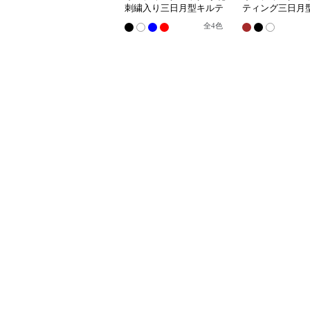
刺繍入り三日月型キルテ
ティング三日月
ィングショルダーバッグ
ダーバッグ
全
4
色