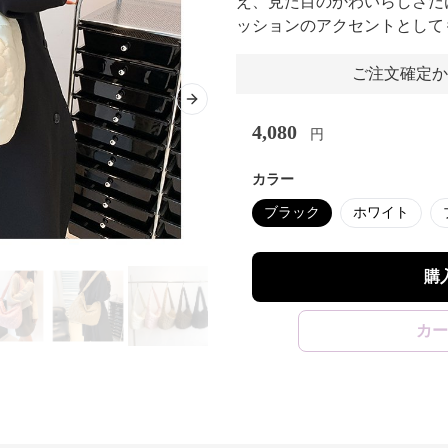
え、見た目のかわいらしさだ
ッションのアクセントとして
ご注文確定か
Next slide
4,080
円
カラー
ブラック
ホワイト
購
カー