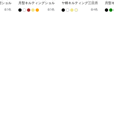
型ショル
月型キルティングショル
ヤ柄キルティング三日月
月型
ダーバッグ
型ショルダーバッグ
ダー
全
3
色
全
5
色
全
4
色