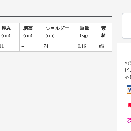
厚み
柄高
ショルダー
重量
素
(cm)
(cm)
(cm)
(kg)
材
11
--
74
0.16
綿
お
ビ
応