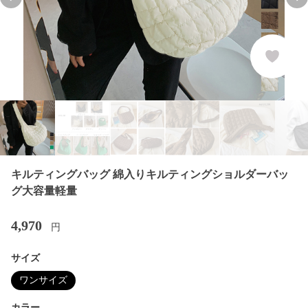
Previous slide
Nex
キルティングバッグ 綿入りキルティングショルダーバッ
グ大容量軽量
4,970
円
サイズ
ワンサイズ
カラー