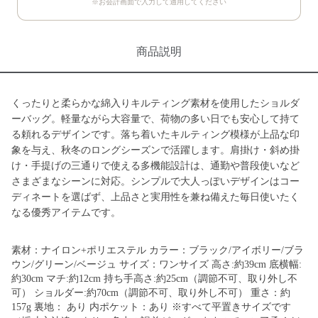
※お会計画面で入力して適用してください
商品説明
くったりと柔らかな綿入りキルティング素材を使用したショルダ
ーバッグ。軽量ながら大容量で、荷物の多い日でも安心して持て
る頼れるデザインです。落ち着いたキルティング模様が上品な印
象を与え、秋冬のロングシーズンで活躍します。肩掛け・斜め掛
け・手提げの三通りで使える多機能設計は、通勤や普段使いなど
さまざまなシーンに対応。シンプルで大人っぽいデザインはコー
ディネートを選ばず、上品さと実用性を兼ね備えた毎日使いたく
なる優秀アイテムです。
素材：ナイロン+ポリエステル カラー：ブラック/アイボリー/ブラ
ウン/グリーン/ベージュ サイズ：ワンサイズ 高さ:約39cm 底横幅:
約30cm マチ:約12cm 持ち手高さ:約25cm（調節不可、取り外し不
可） ショルダー:約70cm（調節不可、取り外し不可） 重さ：約
157g 裏地： あり 内ポケット：あり ※すべて平置きサイズです