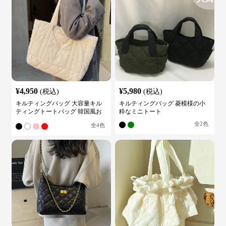
¥
4,950
¥
5,980
(税込)
(税込)
キルティングバッグ 大容量キル
キルティングバッグ 菱模様の小
ティングトートバッグ 韓国風お
粋なミニトート
しゃれ
全
2
色
全
4
色