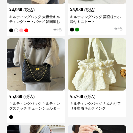
¥
4,950
¥
5,980
(税込)
(税込)
キルティングバッグ 大容量キル
キルティングバッグ 菱模様の小
ティングトートバッグ 韓国風お
粋なミニトート
しゃれ
全
2
色
全
4
色
¥
5,060
¥
5,760
(税込)
(税込)
キルティングバッグ キルティン
キルティングバッグ ふんわりフ
グステッチ チェーンショルダー
リル巾着キルティング
バッグ