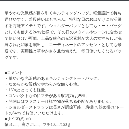
華やかな光沢感が目を引くキルティングバッグ。軽量設計で持ち
運びやすく、普段使いはもちろん、特別な日のお出かけにも活躍
する万能アイテムです。ショルダーバッグとしてもトートバッグ
としても使える2way仕様で、その日のスタイルやシーンに合わせ
て使い分けが可能。上品な銀色の光沢素材が大人の女性らしい洗
練された印象を演出し、コーディネートのアクセントとしても最
適です。実用性と華やかさを兼ね備えた、毎日使いたくなるバッ
グです。
■コメント
・華やかな光沢感のあるキルティングトートバッグ。
・なめらかな質感でやわらかな触り心地。
・160gととっても軽量。
・コンパクトなのにマチがあり収納力は抜群。
・開閉口はファスナー仕様で物が落ちる心配がありません。
・ショルダーストラップは長さが調節可能、肩掛け/斜め掛け/トー
トの3wayでお使いいただけます。
■サイズ(約cm)
幅31cm、高さ24cm、マチ10cm/160ｇ