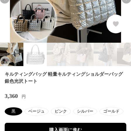
Previous slide
Nex
キルティングバッグ 軽量キルティングショルダーバッグ
銀色光沢トート
3,360
円
黒
ベージュ
ピンク
シルバー
ゴールド
購入画面に進む