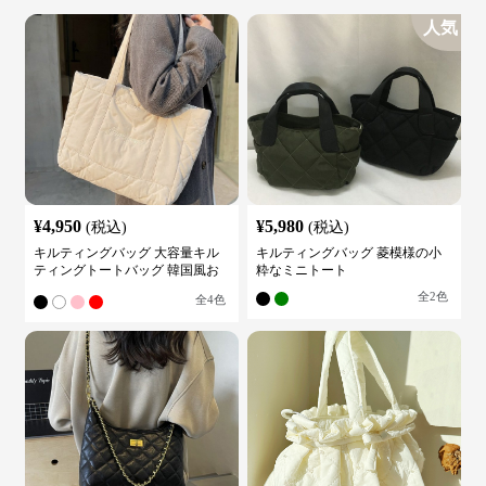
人気
¥
4,950
¥
5,980
(税込)
(税込)
キルティングバッグ 大容量キル
キルティングバッグ 菱模様の小
ティングトートバッグ 韓国風お
粋なミニトート
しゃれ
全
2
色
全
4
色