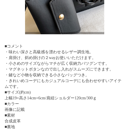
■コメント
・味わい深さと高級感を漂わせるレザー調生地。
・肩掛け、斜め掛けの２wayお使いいただけます。
・小さめのサイズながらマチが広く収納力バツグンです。
・マグネットボタンなので出し入れがスムーズにできます。
・鍵など小物を収納できる小さなバッグつき。
・きれいめコーデにもカジュアルコーデにも合わせやすいアイテ
ムです。
■サイズ(約cm)
上幅19×高さ14cm×6cm/肩紐ショルダー120cm/300ｇ
■カラー
画像に記載
■素材
合成皮革
■裏地