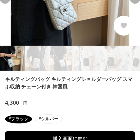
Previous slide
Nex
キルティングバッグ キルティングショルダーバッグ スマ
ホ収納 チェーン付き 韓国風
4,300
円
#ブラック
#シルバー
購入画面に進む