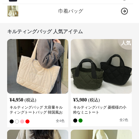
巾着バッグ
キルティングバッグ 人気アイテム
人気
¥
4,950
¥
5,980
(税込)
(税込)
キルティングバッグ 大容量キル
キルティングバッグ 菱模様の小
ティングトートバッグ 韓国風お
粋なミニトート
しゃれ
全
2
色
全
4
色