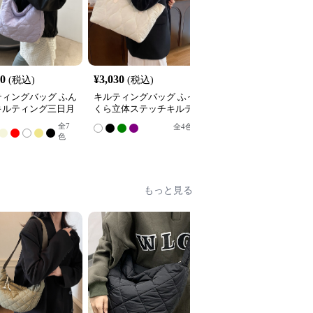
10
¥
3,030
¥
2,960
(税込)
(税込)
(税込)
ティングバッグ ふん
キルティングバッグ ふっ
キルティングバッグ 上
キルティング三日月
くら立体ステッチキルテ
なダイヤ柄キルティング
ョルダートートバッ
ィングトートバッグ
大容量トートバッグ
全
7
全
4
色
全
6
色
色
もっと見る