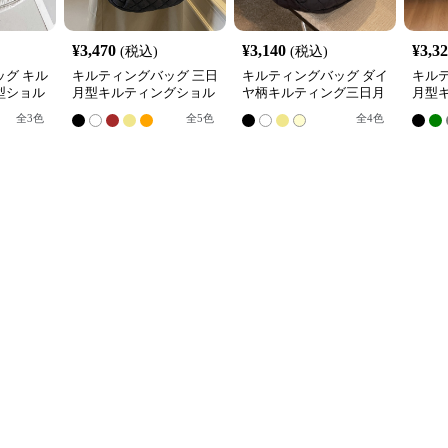
¥
3,470
¥
3,140
¥
3,3
(税込)
(税込)
グ キル
キルティングバッグ 三日
キルティングバッグ ダイ
キル
型ショル
月型キルティングショル
ヤ柄キルティング三日月
月型
ダーバッグ
型ショルダーバッグ
ダー
全
3
色
全
5
色
全
4
色