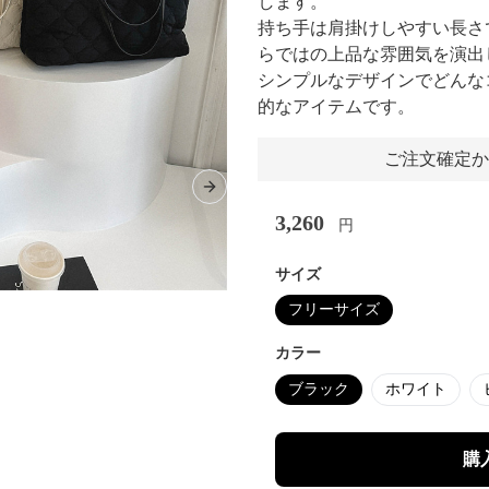
します。
持ち手は肩掛けしやすい長さ
らではの上品な雰囲気を演出
シンプルなデザインでどんな
的なアイテムです。
ご注文確定か
Next slide
3,260
円
サイズ
フリーサイズ
カラー
ブラック
ホワイト
購