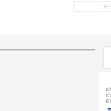
カー
お
ビ
応