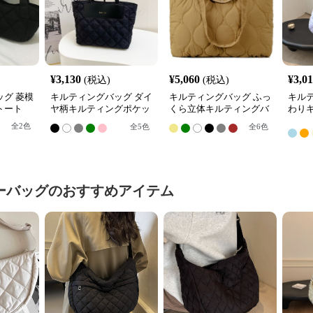
¥
3,130
¥
5,060
¥
3,0
(税込)
(税込)
グ 菱模
キルティングバッグ ダイ
キルティングバッグ ふっ
キル
トート
ヤ柄キルティングポケッ
くら立体キルティングバ
わり
ト付きトートバッグ
ッグ フラップポケット付
型シ
全
2
色
全
5
色
全
6
色
きトート
グ
ーバッグ
のおすすめアイテム