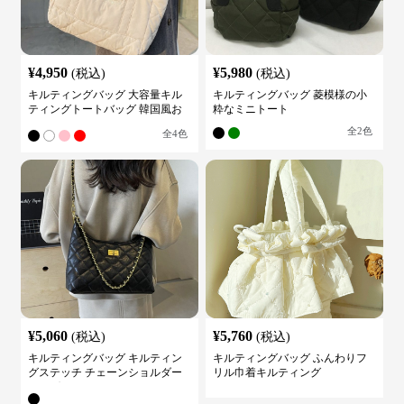
¥
4,950
¥
5,980
(税込)
(税込)
キルティングバッグ 大容量キル
キルティングバッグ 菱模様の小
ティングトートバッグ 韓国風お
粋なミニトート
しゃれ
全
2
色
全
4
色
¥
5,060
¥
5,760
(税込)
(税込)
キルティングバッグ キルティン
キルティングバッグ ふんわりフ
グステッチ チェーンショルダー
リル巾着キルティング
バッグ