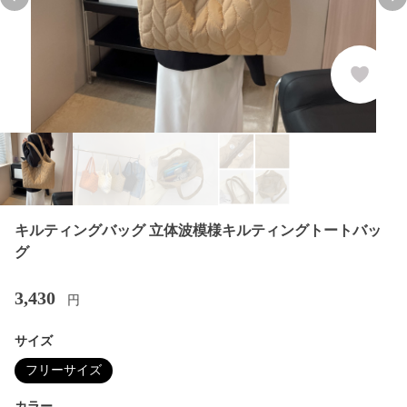
Previous slide
Nex
キルティングバッグ 立体波模様キルティングトートバッ
グ
3,430
円
サイズ
フリーサイズ
カラー