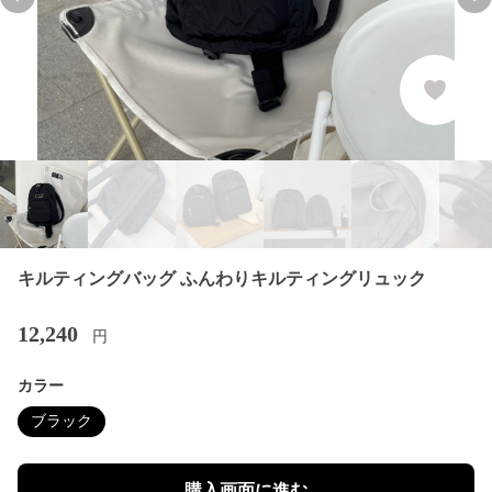
Previous slide
Nex
キルティングバッグ ふんわりキルティングリュック
12,240
円
カラー
ブラック
購入画面に進む