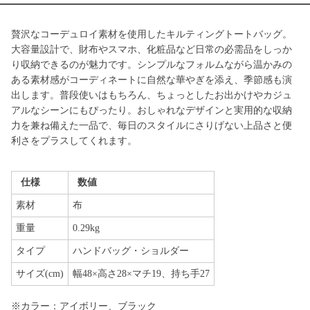
贅沢なコーデュロイ素材を使用したキルティングトートバッグ。
大容量設計で、財布やスマホ、化粧品など日常の必需品をしっか
り収納できるのが魅力です。シンプルなフォルムながら温かみの
ある素材感がコーディネートに自然な華やぎを添え、季節感も演
出します。普段使いはもちろん、ちょっとしたお出かけやカジュ
アルなシーンにもぴったり。おしゃれなデザインと実用的な収納
力を兼ね備えた一品で、毎日のスタイルにさりげない上品さと便
利さをプラスしてくれます。
仕様
数値
素材
布
重量
0.29kg
タイプ
ハンドバッグ・ショルダー
サイズ(cm)
幅48×高さ28×マチ19、持ち手27
※カラー：アイボリー、ブラック