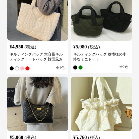
¥
4,950
¥
5,980
(税込)
(税込)
キルティングバッグ 大容量キル
キルティングバッグ 菱模様の小
ティングトートバッグ 韓国風お
粋なミニトート
しゃれ
全
2
色
全
4
色
¥
5,060
¥
5,760
(税込)
(税込)