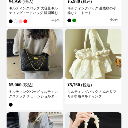
¥
4,950
¥
5,980
(税込)
(税込)
キルティングバッグ 大容量キル
キルティングバッグ 菱模様の小
ティングトートバッグ 韓国風お
粋なミニトート
しゃれ
全
2
色
全
4
色
¥
5,060
¥
5,760
(税込)
(税込)
キルティングバッグ キルティン
キルティングバッグ ふんわりフ
グステッチ チェーンショルダー
リル巾着キルティング
バッグ