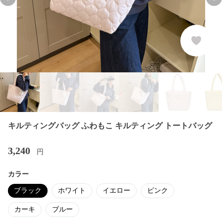
Previous slide
Nex
キルティングバッグ ふわもこ キルティング トートバッグ
3,240
円
カラー
ブラック
ホワイト
イエロー
ピンク
カーキ
ブルー