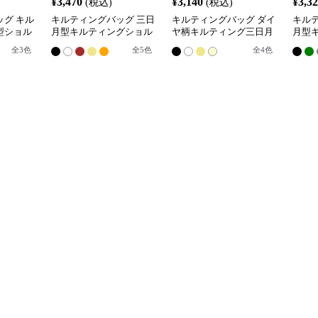
¥
3,470
¥
3,140
¥
3,3
(税込)
(税込)
グ キル
キルティングバッグ 三日
キルティングバッグ ダイ
キル
型ショル
月型キルティングショル
ヤ柄キルティング三日月
月型
ダーバッグ
型ショルダーバッグ
ダー
全
3
色
全
5
色
全
4
色