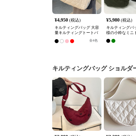
¥
4,950
¥
5,980
(税込)
(税込)
キルティングバッグ 大容
キルティングバッ
量キルティングトートバ
様の小粋なミニ
ッグ 韓国風おしゃれ
全
4
色
キルティングバッグ
ショルダ