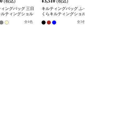
20
¥
3,510
¥
3,050
(税込)
(税込)
(税込)
ティングバッグ 三日
キルティングバッグ ふっ
キルティングバッグ ふ
キルティングショル
くらキルティングショル
くら柔らか三日月型キル
バッグ
ダートートバッグ
ティングショルダーバッ
全
4
色
全
3
色
全
3
色
グ