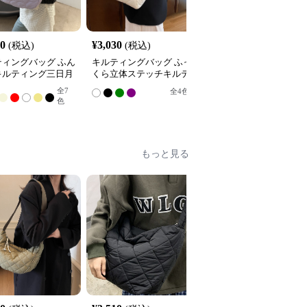
10
¥
3,030
¥
2,960
(税込)
(税込)
(税込)
ティングバッグ ふん
キルティングバッグ ふっ
キルティングバッグ 上
キルティング三日月
くら立体ステッチキルテ
なダイヤ柄キルティング
ョルダートートバッ
ィングトートバッグ
大容量トートバッグ
全
7
全
4
色
全
6
色
色
もっと見る