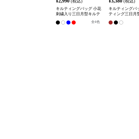
¥
2,990
¥
3,380
(税込)
(税込)
キルティングバッグ 小花
キルティングバッ
刺繍入り三日月型キルテ
ティング三日月
ィングショルダーバッグ
ダーバッグ
全
4
色