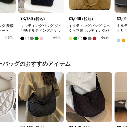
¥
3,130
¥
5,060
¥
3,0
(税込)
(税込)
グ 菱模
キルティングバッグ ダイ
キルティングバッグ ふっ
キル
トート
ヤ柄キルティングポケッ
くら立体キルティングバ
わり
ト付きトートバッグ
ッグ フラップポケット付
型シ
全
2
色
全
5
色
全
6
色
きトート
グ
ーバッグ
のおすすめアイテム