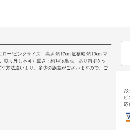
/ピンクサイズ：高さ:約17cm 底横幅:約19cm マ
節不可、取り外し不可）重さ：約141g裏地：あり内ポケッ
採寸方法違いより、多少の誤差がございますので、ご
お
ビ
応