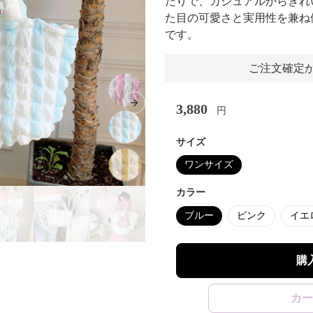
たりで、カジュアルからきれ
た目の可愛さと実用性を兼ね
です。
ご注文確定か
3,880
Next slide
円
サイズ
ワンサイズ
カラー
ブルー
ピンク
イエ
購
カー