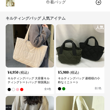
巾着バッグ
キルティングバッグ 人気アイテム
人気
¥
4,950
¥
5,980
(税込)
(税込)
キルティングバッグ 大容量キル
キルティングバッグ 菱模様の小
ティングトートバッグ 韓国風お
粋なミニトート
しゃれ
全
2
色
全
4
色