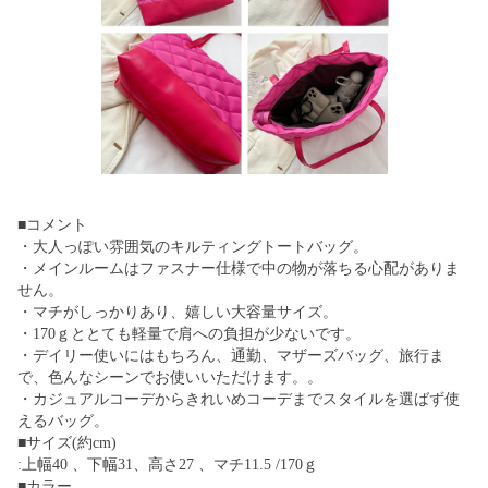
■コメント
・大人っぽい雰囲気のキルティングトートバッグ。
・メインルームはファスナー仕様で中の物が落ちる心配がありま
せん。
・マチがしっかりあり、嬉しい大容量サイズ。
・170ｇととても軽量で肩への負担が少ないです。
・デイリー使いにはもちろん、通勤、マザーズバッグ、旅行ま
で、色んなシーンでお使いいただけます。。
・カジュアルコーデからきれいめコーデまでスタイルを選ばず使
えるバッグ。
■サイズ(約cm)
:上幅40 、下幅31、高さ27 、マチ11.5 /170ｇ
■カラー