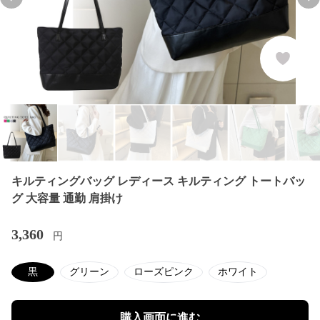
Previous slide
Nex
キルティングバッグ レディース キルティング トートバッ
グ 大容量 通勤 肩掛け
3,360
円
黒
グリーン
ローズピンク
ホワイト
購入画面に進む