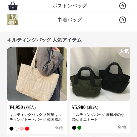
ボストンバッグ
巾着バッグ
キルティングバッグ 人気アイテム
人気
¥
4,950
¥
5,980
(税込)
(税込)
キルティングバッグ 大容量キル
キルティングバッグ 菱模様の小
ティングトートバッグ 韓国風お
粋なミニトート
しゃれ
全
2
色
全
4
色