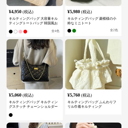
¥
4,950
¥
5,980
(税込)
(税込)
キルティングバッグ 大容量キル
キルティングバッグ 菱模様の小
ティングトートバッグ 韓国風お
粋なミニトート
しゃれ
全
2
色
全
4
色
¥
5,060
¥
5,760
(税込)
(税込)
キルティングバッグ キルティン
キルティングバッグ ふんわりフ
グステッチ チェーンショルダー
リル巾着キルティング
バッグ