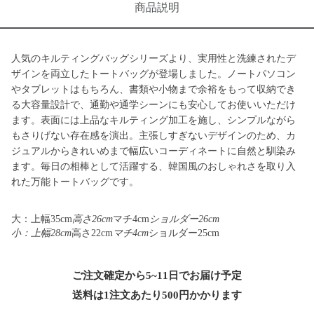
商品説明
人気のキルティングバッグシリーズより、実用性と洗練されたデ
ザインを両立したトートバッグが登場しました。ノートパソコン
やタブレットはもちろん、書類や小物まで余裕をもって収納でき
る大容量設計で、通勤や通学シーンにも安心してお使いいただけ
ます。表面には上品なキルティング加工を施し、シンプルながら
もさりげない存在感を演出。主張しすぎないデザインのため、カ
ジュアルからきれいめまで幅広いコーディネートに自然と馴染み
ます。毎日の相棒として活躍する、韓国風のおしゃれさを取り入
れた万能トートバッグです。
大：上幅35cm
高さ26cm
マチ4cm
ショルダー26cm
小：上幅28cm
高さ22cm
マチ4cm
ショルダー25cm
ご注文確定から5~11日でお届け予定
送料は1注文あたり
500
円かかります